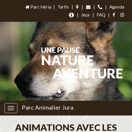
Parc Héria
|
Tarifs
|
|
|
|
Agenda
|
Jeux
|
FAQ
|
UNE PAUSE
NATURE
&
AVENTURE
Parc Animalier Jura
ANIMATIONS AVEC LES