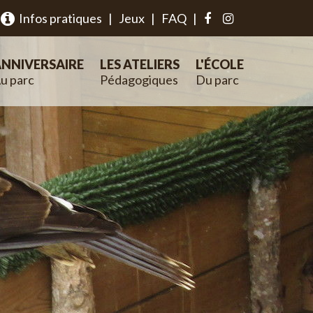
Infos pratiques
|
Jeux
|
FAQ
|
NNIVERSAIRE
LES ATELIERS
L'ÉCOLE
u parc
Pédagogiques
Du parc