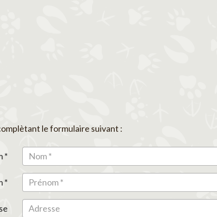
mplètant le formulaire suivant :
 *
 *
se