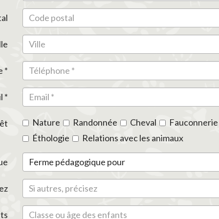
al
lle
 *
l *
Nature
Randonnée
Cheval
Fauconnerie
êt
Éthologie
Relations avec les animaux
ue
sez
ts