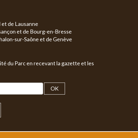
l et de Lausanne
esançon et de Bourg-en-Bresse
halon-sur-Saône et de Genève
ité du Parc en recevant la gazette et les
OK