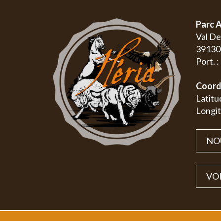
Parc A
Val D
3913
Port. 
Coord
Latitu
Longit
NO
VOI