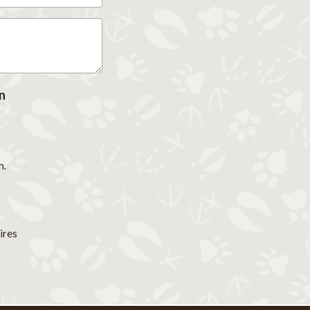
n
m.
ires