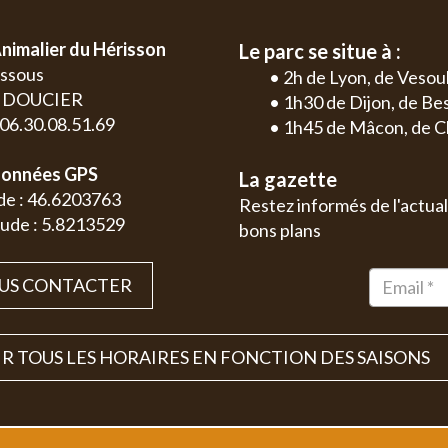
nimalier du Hérisson
Le parc se situe à :
essous
• 2h de Lyon, de Vesou
0 DOUCIER
• 1h30 de Dijon, de B
: 06.30.08.51.69
• 1h45 de Mâcon, de C
onnées GPS
La gazette
de : 46.6203763
Restez informés de l'actual
ude : 5.8213529
bons plans
US CONTACTER
R TOUS LES HORAIRES EN FONCTION DES SAISONS