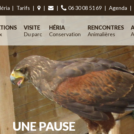
éria
|
Tarifs
|
|
|
06 30 08 51 69
|
Agenda
|
TIONS
VISITE
HÉRIA
RENCONTRES
A
x
Du parc
Conservation
Animalières
A
UNE PAUSE