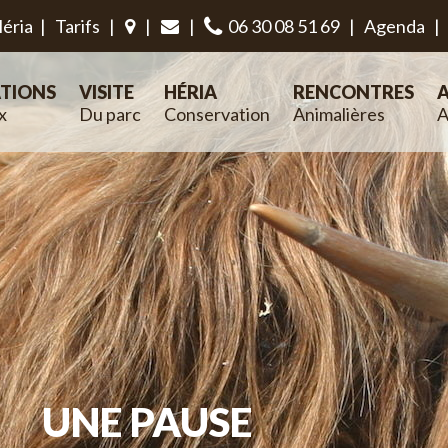
éria
|
Tarifs
|
|
|
06 30 08 51 69
|
Agenda
|
TIONS
VISITE
HÉRIA
RENCONTRES
A
x
Du parc
Conservation
Animalières
A
UNE PAUSE