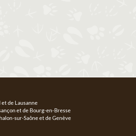
1
1
2
3
4
5
6
4
5
6
7
8
7
8
9
10
11
12
13
4
5
11
12
13
14
15
14
15
16
17
18
19
20
11
1
18
19
20
21
22
21
22
23
24
25
26
27
18
1
25
26
27
28
29
28
29
30
31
25
2
l et de Lausanne
esançon et de Bourg-en-Bresse
halon-sur-Saône et de Genève