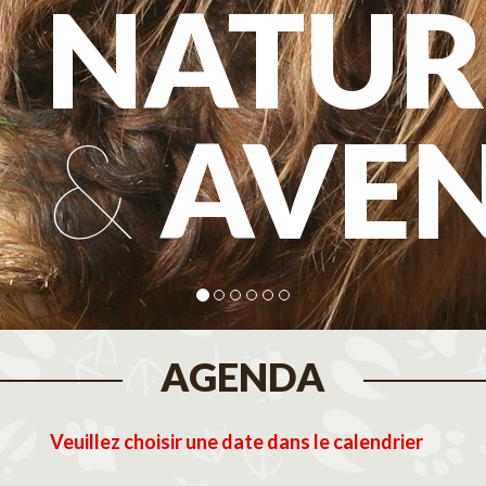
NATUR
&
AVE
AGENDA
Veuillez choisir une date dans le calendrier
tembre 2026
Octobre 2026
N
M
J
V
S
D
L
M
M
J
V
S
D
L
M