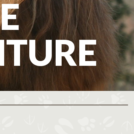
E
NTURE
ovembre 2026
Décembre 2026
M
J
V
S
D
L
M
M
J
V
S
D
L
M