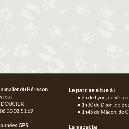
2
3
4
5
6
1
2
3
4
9
10
11
12
13
5
6
7
8
9
10
11
2
3
16
17
18
19
20
12
13
14
15
16
17
18
9
10
23
24
25
26
27
19
20
21
22
23
24
25
16
17
30
26
27
28
29
30
31
23
24
30
nimalier du Hérisson
Le parc se situe à :
essous
• 2h de Lyon, de Vesou
0 DOUCIER
• 1h30 de Dijon, de B
: 06.30.08.51.69
• 1h45 de Mâcon, de C
onnées GPS
La gazette