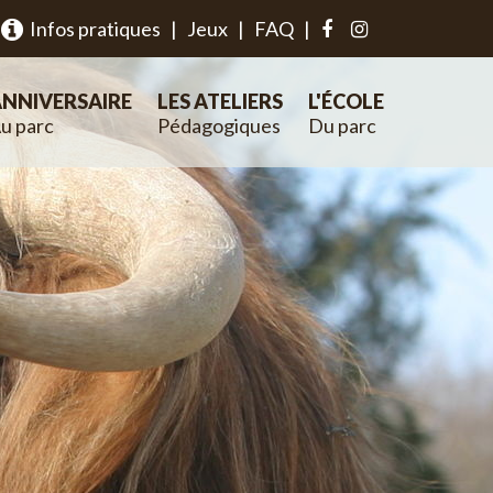
Infos pratiques
|
Jeux
|
FAQ
|
NNIVERSAIRE
LES ATELIERS
L'ÉCOLE
u parc
Pédagogiques
Du parc