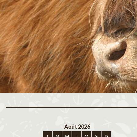
Août 2026
Sep
L
M
M
J
V
S
D
L
M