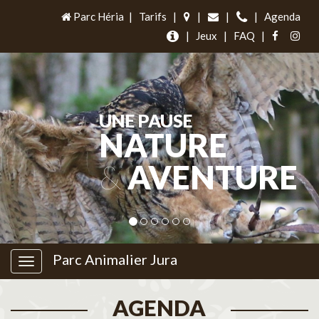
Parc Héria
|
Tarifs
|
|
|
|
Agenda
|
Jeux
|
FAQ
|
UNE PAUSE
NATURE
&
AVENTURE
Parc Animalier Jura
AGENDA