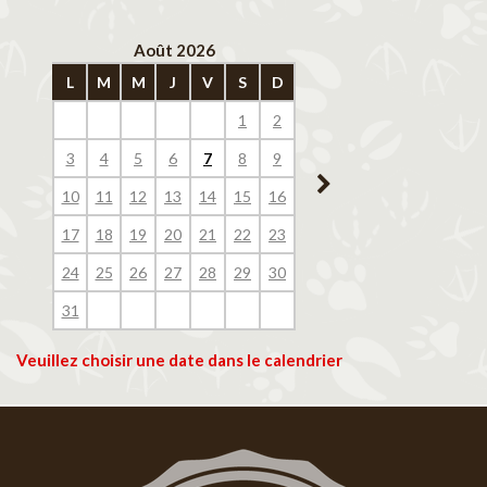
Août 2026
Septembre 202
L
M
M
J
V
S
D
L
M
M
J
V
1
2
1
2
3
4
3
4
5
6
7
8
9
7
8
9
10
11
10
11
12
13
14
15
16
14
15
16
17
18
17
18
19
20
21
22
23
21
22
23
24
25
24
25
26
27
28
29
30
28
29
30
31
Veuillez choisir une date dans le calendrier