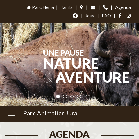
Parc Héria
|
Tarifs
|
|
|
|
Agenda
|
Jeux
|
FAQ
|
UNE PAUSE
NATURE
&
AVENTURE
Parc Animalier Jura
AGENDA