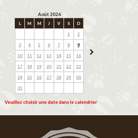
Août 2026
Septembre 202
L
M
M
J
V
S
D
L
M
M
J
V
1
2
1
2
3
4
3
4
5
6
7
8
9
7
8
9
10
11
10
11
12
13
14
15
16
14
15
16
17
18
17
18
19
20
21
22
23
21
22
23
24
25
24
25
26
27
28
29
30
28
29
30
31
Veuillez choisir une date dans le calendrier