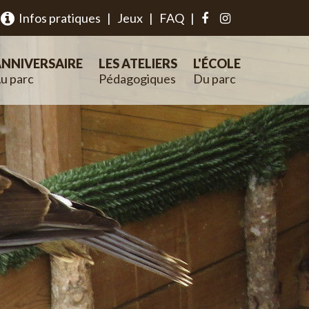
Infos pratiques
|
Jeux
|
FAQ
|
NNIVERSAIRE
LES ATELIERS
L'ÉCOLE
u parc
Pédagogiques
Du parc