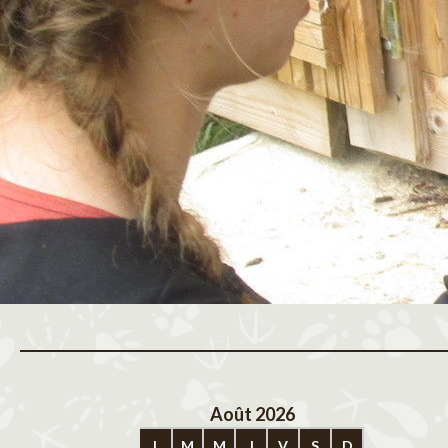
Août 2026
Sep
L
M
M
J
V
S
D
L
M