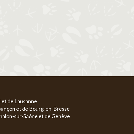
1
1
2
3
4
5
6
4
5
6
7
8
7
8
9
10
11
12
13
4
5
11
12
13
14
15
14
15
16
17
18
19
20
11
1
18
19
20
21
22
21
22
23
24
25
26
27
18
1
25
26
27
28
29
28
29
30
31
25
2
l et de Lausanne
esançon et de Bourg-en-Bresse
halon-sur-Saône et de Genève