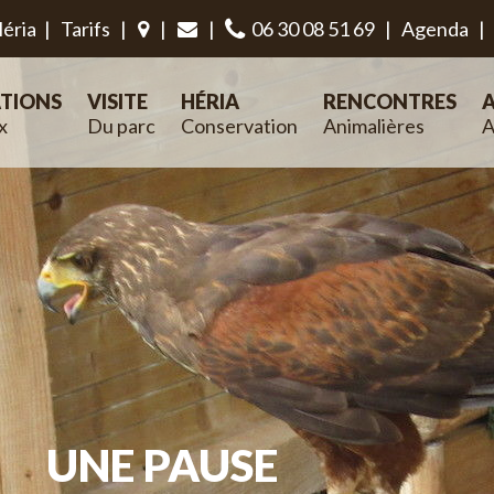
éria
|
Tarifs
|
|
|
06 30 08 51 69
|
Agenda
|
TIONS
VISITE
HÉRIA
RENCONTRES
A
x
Du parc
Conservation
Animalières
A
UNE PAUSE