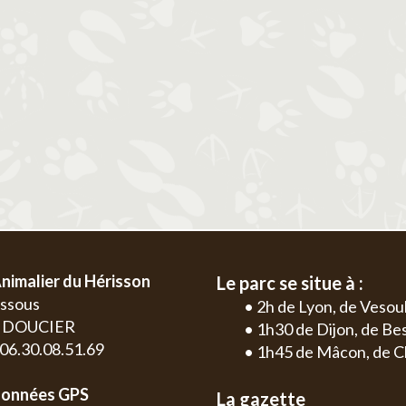
2
3
4
5
6
1
2
3
4
9
10
11
12
13
5
6
7
8
9
10
11
2
3
16
17
18
19
20
12
13
14
15
16
17
18
9
10
23
24
25
26
27
19
20
21
22
23
24
25
16
17
30
26
27
28
29
30
31
23
24
30
nimalier du Hérisson
Le parc se situe à :
essous
• 2h de Lyon, de Vesou
0 DOUCIER
• 1h30 de Dijon, de B
: 06.30.08.51.69
• 1h45 de Mâcon, de C
onnées GPS
La gazette