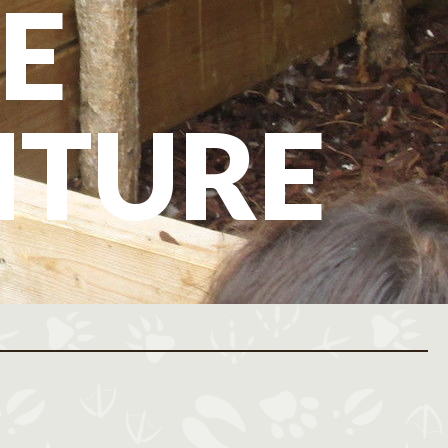
E
NTURE
ovembre 2026
Décembre 2026
M
J
V
S
D
L
M
M
J
V
S
D
L
M