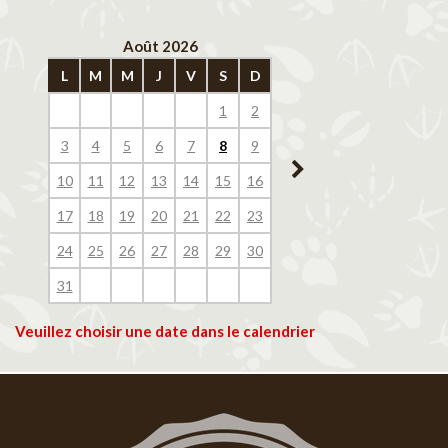
Août 2026
Septembre 202
L
M
M
J
V
S
D
L
M
M
J
V
1
2
1
2
3
4
3
4
5
6
7
8
9
7
8
9
10
11
10
11
12
13
14
15
16
14
15
16
17
18
17
18
19
20
21
22
23
21
22
23
24
25
24
25
26
27
28
29
30
28
29
30
31
Veuillez choisir une date dans le calendrier