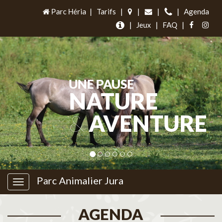
Parc Héria
|
Tarifs
|
|
|
|
Agenda
|
Jeux
|
FAQ
|
UNE PAUSE
NATURE
&
AVENTURE
Parc Animalier Jura
AGENDA