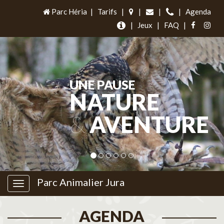
Parc Héria
|
Tarifs
|
|
|
|
Agenda
|
Jeux
|
FAQ
|
UNE PAUSE
NATURE
&
AVENTURE
Parc Animalier Jura
AGENDA