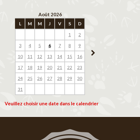
Août 2026
Septembre 202
L
M
M
J
V
S
D
L
M
M
J
V
1
2
1
2
3
4
3
4
5
6
7
8
9
7
8
9
10
11
10
11
12
13
14
15
16
14
15
16
17
18
17
18
19
20
21
22
23
21
22
23
24
25
24
25
26
27
28
29
30
28
29
30
31
Veuillez choisir une date dans le calendrier