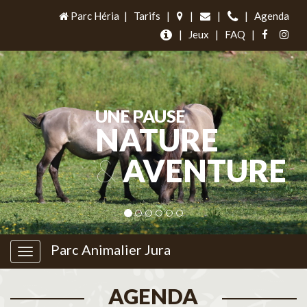
Parc Héria
|
Tarifs
|
|
|
|
Agenda
|
Jeux
|
FAQ
|
UNE PAUSE
NATURE
&
AVENTURE
Parc Animalier Jura
AGENDA