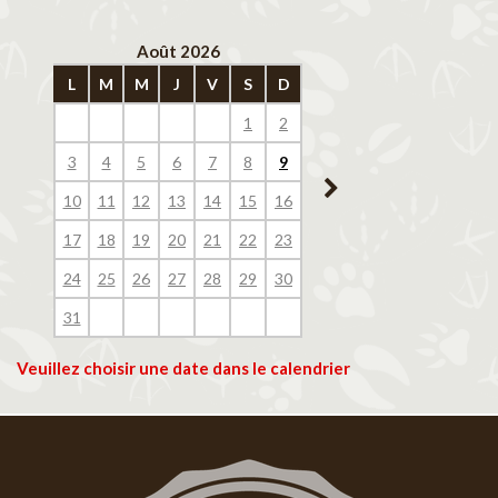
Août 2026
Septembre 202
L
M
M
J
V
S
D
L
M
M
J
V
1
2
1
2
3
4
3
4
5
6
7
8
9
7
8
9
10
11
10
11
12
13
14
15
16
14
15
16
17
18
17
18
19
20
21
22
23
21
22
23
24
25
24
25
26
27
28
29
30
28
29
30
31
Veuillez choisir une date dans le calendrier