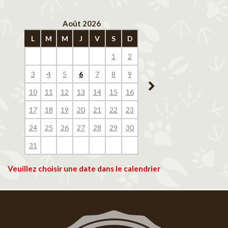
Août 2026
Septembre 202
L
M
M
J
V
S
D
L
M
M
J
V
1
2
1
2
3
4
3
4
5
6
7
8
9
7
8
9
10
11
10
11
12
13
14
15
16
14
15
16
17
18
17
18
19
20
21
22
23
21
22
23
24
25
24
25
26
27
28
29
30
28
29
30
31
Veuillez choisir une date dans le calendrier