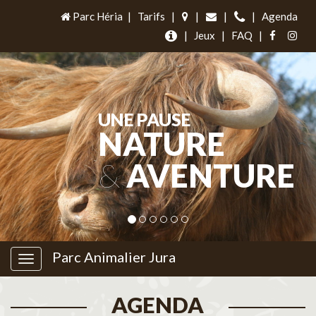
Parc Héria
|
Tarifs
|
|
|
|
Agenda
|
Jeux
|
FAQ
|
UNE PAUSE
NATURE
&
AVENTURE
Parc Animalier Jura
AGENDA