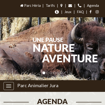
Parc Héria
|
Tarifs
|
|
|
|
Agenda
|
Jeux
|
FAQ
|
UNE PAUSE
NATURE
&
AVENTURE
Parc Animalier Jura
AGENDA