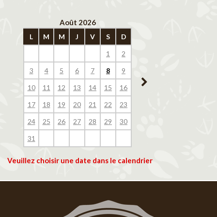
Août 2026
Septembre 202
L
M
M
J
V
S
D
L
M
M
J
V
1
2
1
2
3
4
3
4
5
6
7
8
9
7
8
9
10
11
10
11
12
13
14
15
16
14
15
16
17
18
17
18
19
20
21
22
23
21
22
23
24
25
24
25
26
27
28
29
30
28
29
30
31
Veuillez choisir une date dans le calendrier