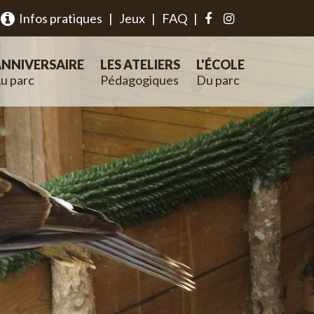
Infos pratiques
|
Jeux
|
FAQ
|
NNIVERSAIRE
LES ATELIERS
L'ÉCOLE
u parc
Pédagogiques
Du parc