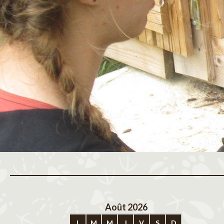
Août 2026
Sep
L
M
M
J
V
S
D
L
M