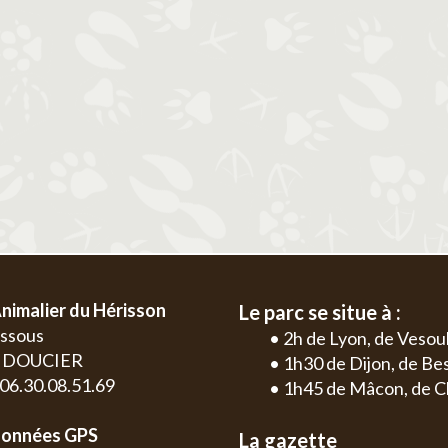
2
3
4
5
6
1
2
3
4
9
10
11
12
13
5
6
7
8
9
10
11
2
3
16
17
18
19
20
12
13
14
15
16
17
18
9
10
23
24
25
26
27
19
20
21
22
23
24
25
16
17
30
26
27
28
29
30
31
23
24
30
nimalier du Hérisson
Le parc se situe à :
essous
• 2h de Lyon, de Vesou
0 DOUCIER
• 1h30 de Dijon, de B
: 06.30.08.51.69
• 1h45 de Mâcon, de C
onnées GPS
La gazette