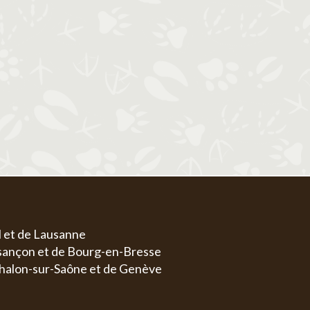
1
1
2
3
4
5
6
4
5
6
7
8
7
8
9
10
11
12
13
4
5
11
12
13
14
15
14
15
16
17
18
19
20
11
1
18
19
20
21
22
21
22
23
24
25
26
27
18
1
25
26
27
28
29
28
29
30
31
25
2
l et de Lausanne
esançon et de Bourg-en-Bresse
halon-sur-Saône et de Genève