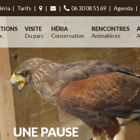
éria
|
Tarifs
|
|
|
06 30 08 51 69
|
Agenda
|
TIONS
VISITE
HÉRIA
RENCONTRES
A
x
Du parc
Conservation
Animalières
A
UNE PAUSE