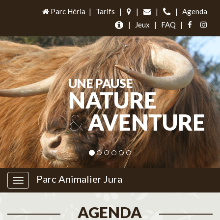
Parc Héria
|
Tarifs
|
|
|
|
Agenda
|
Jeux
|
FAQ
|
UNE PAUSE
NATURE
&
AVENTURE
Parc Animalier Jura
AGENDA