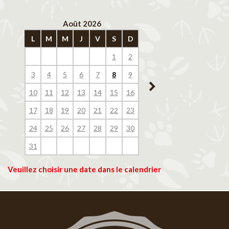
Août 2026
Septembre 202
L
M
M
J
V
S
D
L
M
M
J
V
1
2
1
2
3
4
3
4
5
6
7
8
9
7
8
9
10
11
10
11
12
13
14
15
16
14
15
16
17
18
17
18
19
20
21
22
23
21
22
23
24
25
24
25
26
27
28
29
30
28
29
30
31
Veuillez choisir une date dans le calendrier