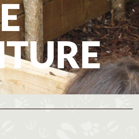
E
NTURE
ovembre 2026
Décembre 2026
M
J
V
S
D
L
M
M
J
V
S
D
L
M