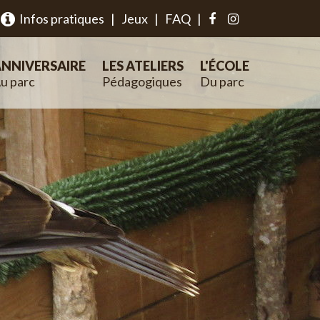
Infos pratiques
|
Jeux
|
FAQ
|
NNIVERSAIRE
LES ATELIERS
L'ÉCOLE
u parc
Pédagogiques
Du parc