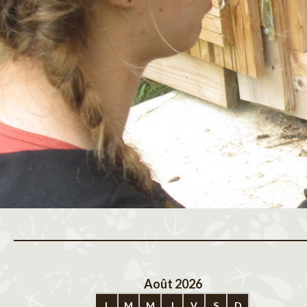
Août 2026
Sep
L
M
M
J
V
S
D
L
M