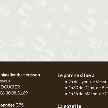
2
3
4
5
6
1
2
3
4
9
10
11
12
13
5
6
7
8
9
10
11
2
3
16
17
18
19
20
12
13
14
15
16
17
18
9
10
23
24
25
26
27
19
20
21
22
23
24
25
16
17
30
26
27
28
29
30
31
23
24
30
nimalier du Hérisson
Le parc se situe à :
essous
• 2h de Lyon, de Vesou
0 DOUCIER
• 1h30 de Dijon, de B
: 06.30.08.51.69
• 1h45 de Mâcon, de C
onnées GPS
La gazette