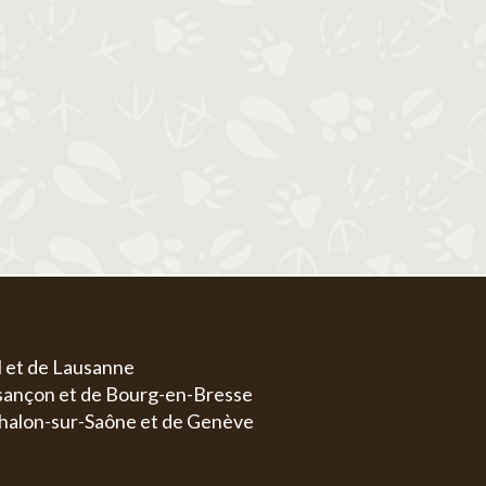
1
1
2
3
4
5
6
4
5
6
7
8
7
8
9
10
11
12
13
4
5
11
12
13
14
15
14
15
16
17
18
19
20
11
1
18
19
20
21
22
21
22
23
24
25
26
27
18
1
25
26
27
28
29
28
29
30
31
25
2
l et de Lausanne
esançon et de Bourg-en-Bresse
halon-sur-Saône et de Genève