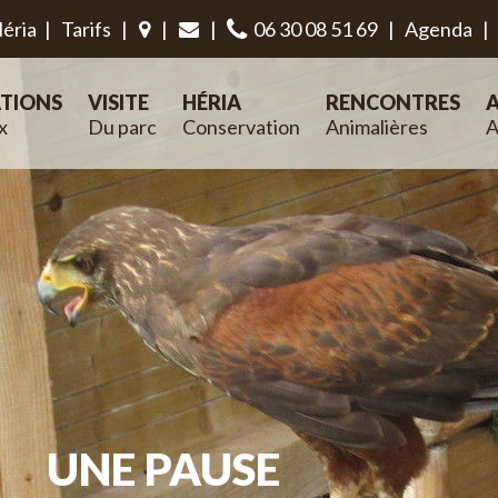
éria
|
Tarifs
|
|
|
06 30 08 51 69
|
Agenda
|
TIONS
VISITE
HÉRIA
RENCONTRES
A
x
Du parc
Conservation
Animalières
A
UNE PAUSE