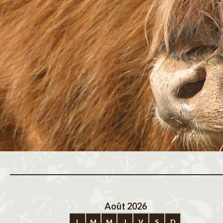
Août 2026
Sep
L
M
M
J
V
S
D
L
M