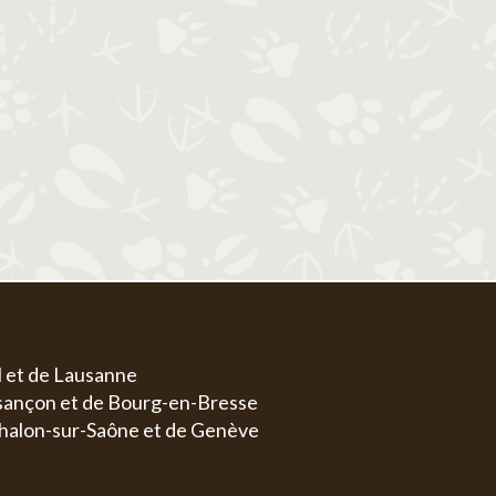
1
1
2
3
4
5
6
4
5
6
7
8
7
8
9
10
11
12
13
4
5
11
12
13
14
15
14
15
16
17
18
19
20
11
1
18
19
20
21
22
21
22
23
24
25
26
27
18
1
25
26
27
28
29
28
29
30
31
25
2
l et de Lausanne
esançon et de Bourg-en-Bresse
halon-sur-Saône et de Genève