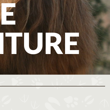
E
NTURE
ovembre 2026
Décembre 2026
M
J
V
S
D
L
M
M
J
V
S
D
L
M