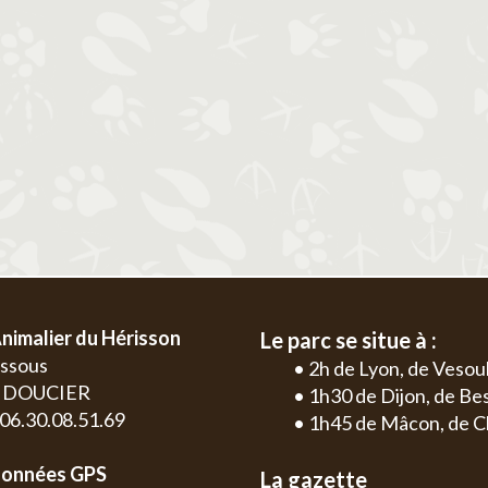
2
3
4
5
6
1
2
3
4
9
10
11
12
13
5
6
7
8
9
10
11
2
3
16
17
18
19
20
12
13
14
15
16
17
18
9
10
23
24
25
26
27
19
20
21
22
23
24
25
16
17
30
26
27
28
29
30
31
23
24
30
nimalier du Hérisson
Le parc se situe à :
essous
• 2h de Lyon, de Vesou
0 DOUCIER
• 1h30 de Dijon, de B
: 06.30.08.51.69
• 1h45 de Mâcon, de C
onnées GPS
La gazette