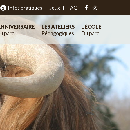
Infos pratiques
|
Jeux
|
FAQ
|
NNIVERSAIRE
LES ATELIERS
L'ÉCOLE
u parc
Pédagogiques
Du parc