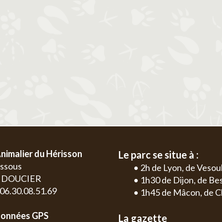
2
3
4
5
6
1
2
3
4
9
10
11
12
13
5
6
7
8
9
10
11
2
3
16
17
18
19
20
12
13
14
15
16
17
18
9
10
23
24
25
26
27
19
20
21
22
23
24
25
16
17
30
26
27
28
29
30
31
23
24
30
nimalier du Hérisson
Le parc se situe à :
essous
• 2h de Lyon, de Vesou
0 DOUCIER
• 1h30 de Dijon, de B
: 06.30.08.51.69
• 1h45 de Mâcon, de C
onnées GPS
La gazette