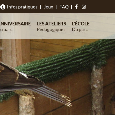
Infos pratiques
|
Jeux
|
FAQ
|
NNIVERSAIRE
LES ATELIERS
L'ÉCOLE
u parc
Pédagogiques
Du parc