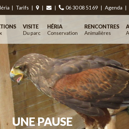
éria
|
Tarifs
|
|
|
06 30 08 51 69
|
Agenda
|
TIONS
VISITE
HÉRIA
RENCONTRES
A
x
Du parc
Conservation
Animalières
A
UNE PAUSE