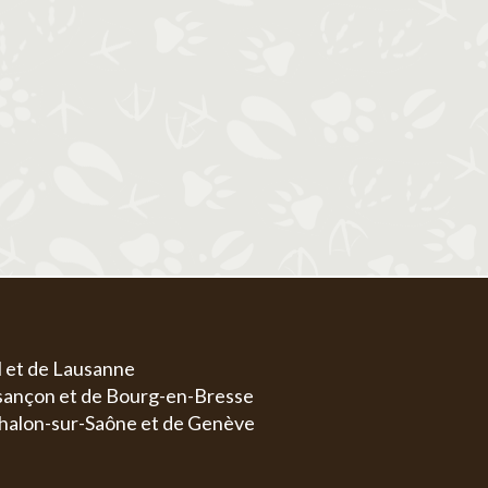
1
1
2
3
4
5
6
4
5
6
7
8
7
8
9
10
11
12
13
4
5
11
12
13
14
15
14
15
16
17
18
19
20
11
1
18
19
20
21
22
21
22
23
24
25
26
27
18
1
25
26
27
28
29
28
29
30
31
25
2
l et de Lausanne
esançon et de Bourg-en-Bresse
halon-sur-Saône et de Genève