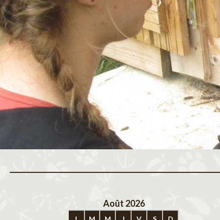
Août 2026
Sep
L
M
M
J
V
S
D
L
M