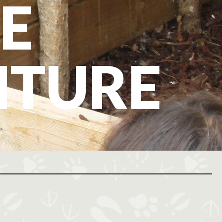
E
NTURE
ovembre 2026
Décembre 2026
M
J
V
S
D
L
M
M
J
V
S
D
L
M