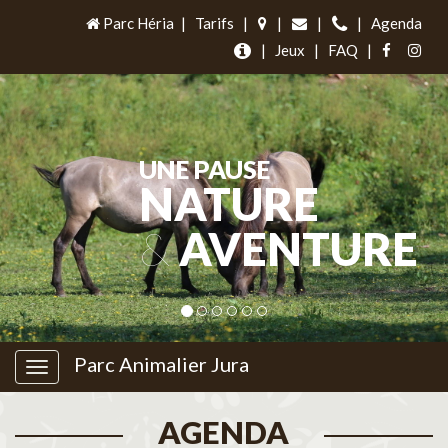
Parc Héria
|
Tarifs
|
|
|
|
Agenda
|
Jeux
|
FAQ
|
UNE PAUSE
NATURE
&
AVENTURE
Parc Animalier Jura
AGENDA