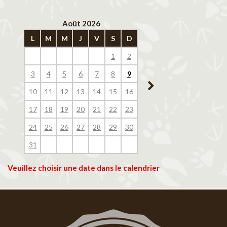
Août 2026
Septembre 202
L
M
M
J
V
S
D
L
M
M
J
V
1
2
1
2
3
4
3
4
5
6
7
8
9
7
8
9
10
11
10
11
12
13
14
15
16
14
15
16
17
18
17
18
19
20
21
22
23
21
22
23
24
25
24
25
26
27
28
29
30
28
29
30
31
Veuillez choisir une date dans le calendrier