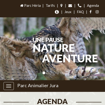
Parc Héria
|
Tarifs
|
|
|
|
Agenda
|
Jeux
|
FAQ
|
UNE PAUSE
NATURE
&
AVENTURE
Parc Animalier Jura
AGENDA