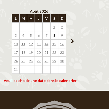
Août 2026
Septembre 202
L
M
M
J
V
S
D
L
M
M
J
V
1
2
1
2
3
4
3
4
5
6
7
8
9
7
8
9
10
11
10
11
12
13
14
15
16
14
15
16
17
18
17
18
19
20
21
22
23
21
22
23
24
25
24
25
26
27
28
29
30
28
29
30
31
Veuillez choisir une date dans le calendrier