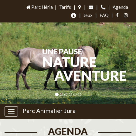
Parc Héria
|
Tarifs
|
|
|
|
Agenda
|
Jeux
|
FAQ
|
UNE PAUSE
NATURE
&
AVENTURE
Parc Animalier Jura
AGENDA