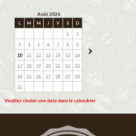
Août 2026
Septembre 202
L
M
M
J
V
S
D
L
M
M
J
V
1
2
1
2
3
4
3
4
5
6
7
8
9
7
8
9
10
11
10
11
12
13
14
15
16
14
15
16
17
18
17
18
19
20
21
22
23
21
22
23
24
25
24
25
26
27
28
29
30
28
29
30
31
Veuillez choisir une date dans le calendrier