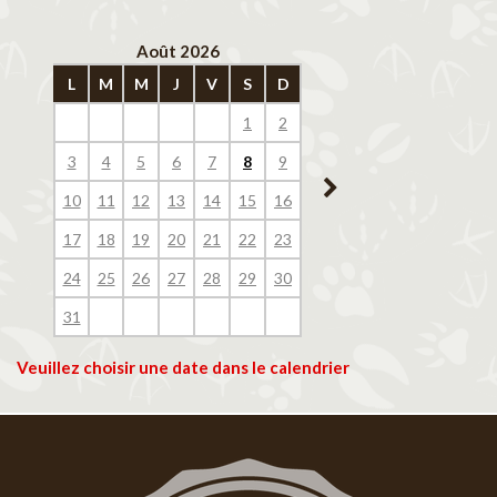
Août 2026
Septembre 202
L
M
M
J
V
S
D
L
M
M
J
V
1
2
1
2
3
4
3
4
5
6
7
8
9
7
8
9
10
11
10
11
12
13
14
15
16
14
15
16
17
18
17
18
19
20
21
22
23
21
22
23
24
25
24
25
26
27
28
29
30
28
29
30
31
Veuillez choisir une date dans le calendrier