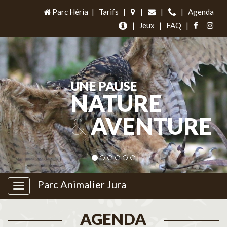
Parc Héria
|
Tarifs
|
|
|
|
Agenda
|
Jeux
|
FAQ
|
UNE PAUSE
NATURE
&
AVENTURE
Parc Animalier Jura
AGENDA