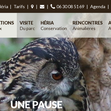
éria
|
Tarifs
|
|
|
06 30 08 51 69
|
Agenda
|
TIONS
VISITE
HÉRIA
RENCONTRES
A
x
Du parc
Conservation
Animalières
A
UNE PAUSE