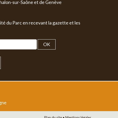
halon-sur-Saône et de Genève
ité du Parc en recevant la gazette et les
OK
igne
Plan du site
•
Mentions légales