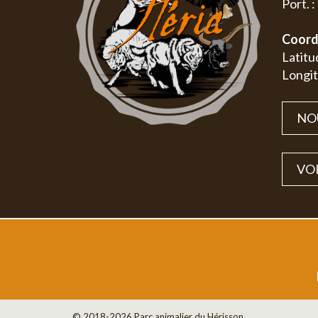
Port. 
Coord
Latitu
Longit
NO
VOI
© 2018-2026 Parc animalier du Hérisson