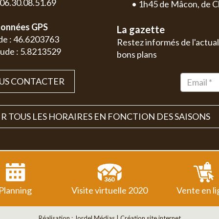
: 06.30.08.51.69
• 1h45 de Mâcon, de C
onnées GPS
La gazette
de : 46.6203763
Restez informés de l'actual
ude : 5.8213529
bons plans
US CONTACTER
R TOUS LES HORAIRES EN FONCTION DES SAISONS
Planning
Visite virtuelle 2020
Vente en l
Réalisation :
Jordel Médias | Création site internet