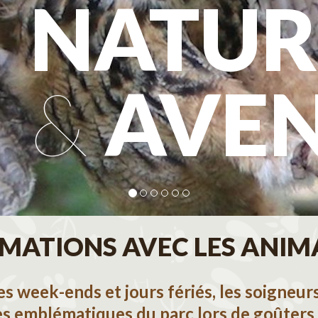
NATUR
&
AVE
MATIONS AVEC LES ANI
les week-ends et jours fériés, les soigneu
es emblématiques du parc lors de goûters