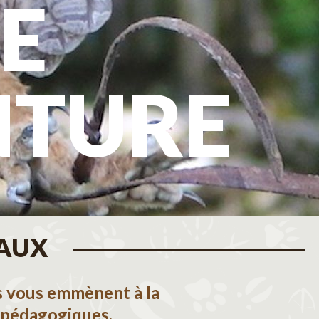
E
NTURE
MAUX
rs vous emmènent à la
 pédagogiques.