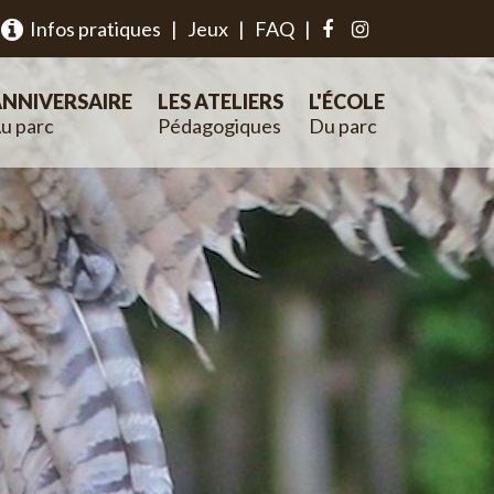
Infos pratiques
|
Jeux
|
FAQ
|
NNIVERSAIRE
LES ATELIERS
L'ÉCOLE
u parc
Pédagogiques
Du parc