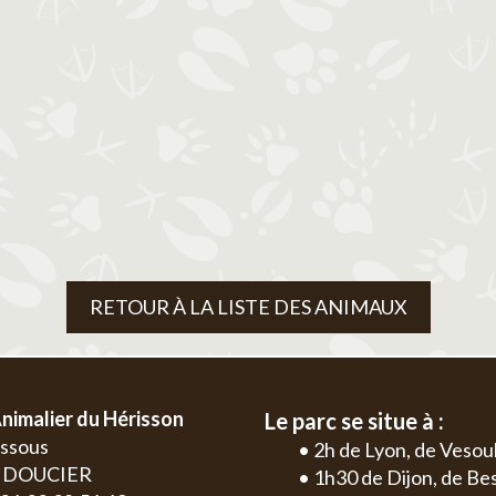
RETOUR À LA LISTE DES ANIMAUX
nimalier du Hérisson
Le parc se situe à :
essous
• 2h de Lyon, de Vesou
0 DOUCIER
• 1h30 de Dijon, de B