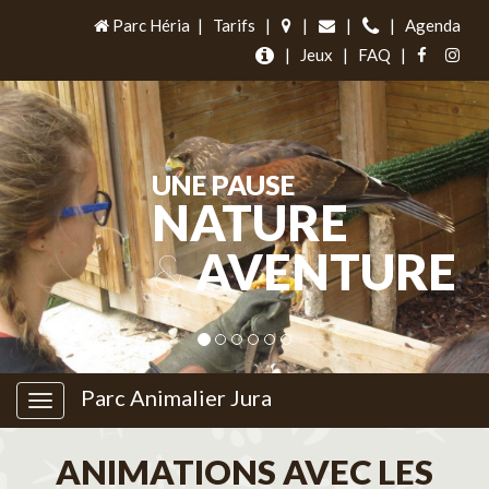
Parc Héria
|
Tarifs
|
|
|
|
Agenda
|
Jeux
|
FAQ
|
UNE PAUSE
NATURE
&
AVENTURE
Parc Animalier Jura
ANIMATIONS AVEC LES