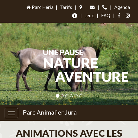
Parc Héria
|
Tarifs
|
|
|
|
Agenda
|
Jeux
|
FAQ
|
UNE PAUSE
NATURE
&
AVENTURE
Parc Animalier Jura
ANIMATIONS AVEC LES