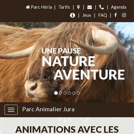
Parc Héria
|
Tarifs
|
|
|
|
Agenda
|
Jeux
|
FAQ
|
UNE PAUSE
NATURE
&
AVENTURE
Parc Animalier Jura
ANIMATIONS AVEC LES