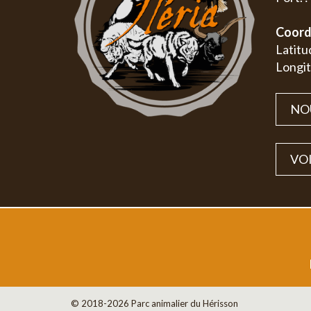
Coord
Latitu
Longit
NO
VOI
© 2018-2026 Parc animalier du Hérisson