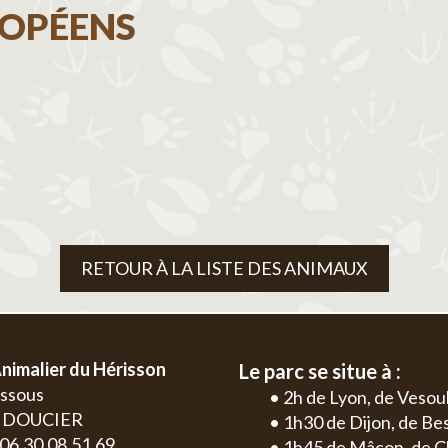
OPÉENS
RETOUR À LA LISTE DES ANIMAUX
nimalier du Hérisson
Le parc se situe à :
essous
• 2h de Lyon, de Vesou
0 DOUCIER
• 1h30 de Dijon, de B
: 06.30.08.51.69
• 1h45 de Mâcon, de C