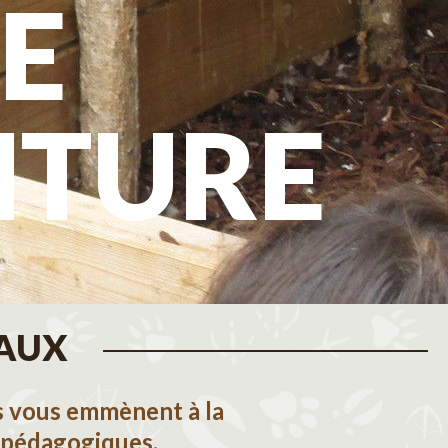
E
NTURE
MAUX
rs vous emmènent à la
 pédagogiques.