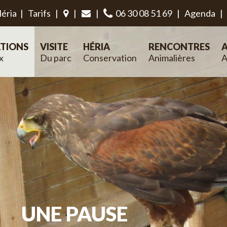
éria
|
Tarifs
|
|
|
06 30 08 51 69
|
Agenda
|
TIONS
VISITE
HÉRIA
RENCONTRES
A
x
Du parc
Conservation
Animalières
A
UNE PAUSE