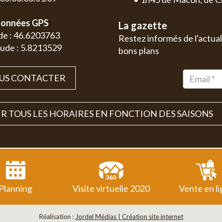
onnées GPS
La gazette
de : 46.6203763
Restez informés de l'actual
ude : 5.8213529
bons plans
US CONTACTER
R TOUS LES HORAIRES EN FONCTION DES SAISONS
Planning
Visite virtuelle 2020
Vente en l
Réalisation :
Jordel Médias | Création site internet