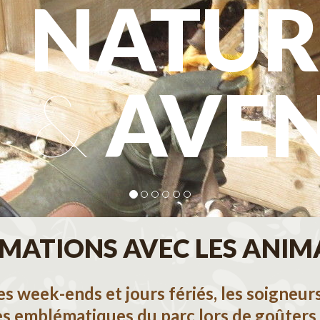
NATUR
&
AVE
MATIONS AVEC LES ANI
les week-ends et jours fériés, les soigneu
es emblématiques du parc lors de goûters