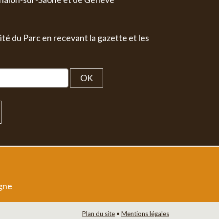
ité du Parc en recevant la gazette et les
OK
igne
Plan du site
•
Mentions légales