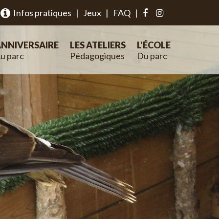
Infos pratiques
|
Jeux
|
FAQ
|
NNIVERSAIRE
LES ATELIERS
L'ÉCOLE
u parc
Pédagogiques
Du parc