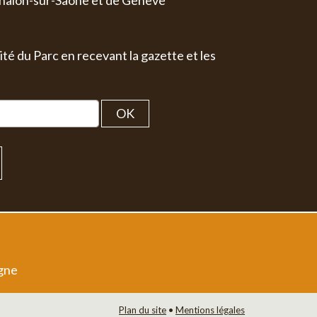
halon-sur-Saône et de Genève
ité du Parc en recevant la gazette et les
OK
igne
Plan du site
•
Mentions légales