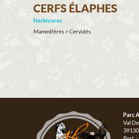
CERFS ÉLAPHES
Herbivores
Mammifères > Cervidés
Parc A
Val D
3913
Port. 