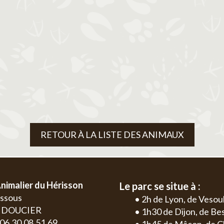
RETOUR À LA LISTE DES ANIMAUX
nimalier du Hérisson
Le parc se situe à :
essous
• 2h de Lyon, de Vesou
0 DOUCIER
• 1h30 de Dijon, de B
: 06.30.08.51.69