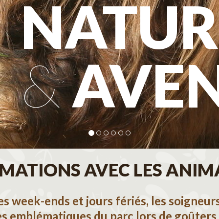
NATUR
&
AVE
MATIONS AVEC LES ANI
les week-ends et jours fériés, les soigneu
es emblématiques du parc lors de goûters