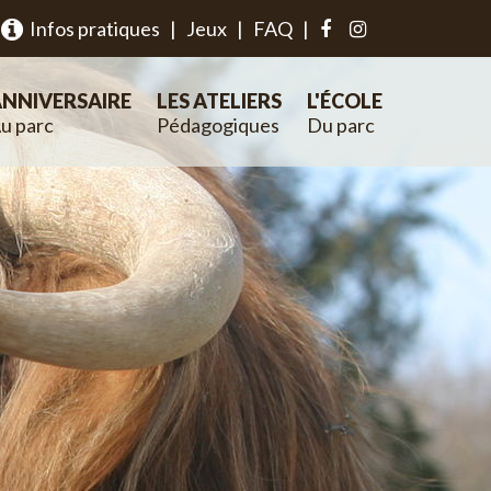
Infos pratiques
|
Jeux
|
FAQ
|
NNIVERSAIRE
LES ATELIERS
L'ÉCOLE
u parc
Pédagogiques
Du parc