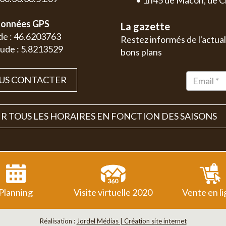
• 1h45 de Mâcon, de C
onnées GPS
La gazette
de : 46.6203763
Restez informés de l'actual
ude : 5.8213529
bons plans
US CONTACTER
R TOUS LES HORAIRES EN FONCTION DES SAISONS
Planning
Visite virtuelle 2020
Vente en l
Réalisation :
Jordel Médias | Création site internet