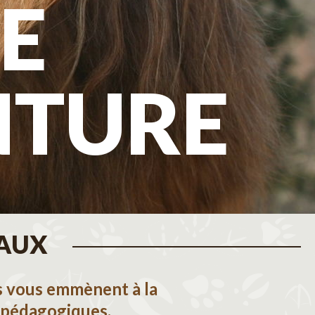
E
NTURE
MAUX
rs vous emmènent à la
 pédagogiques.