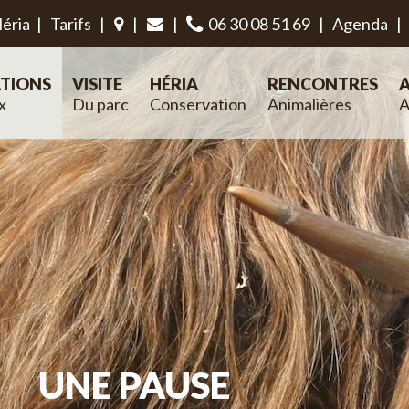
éria
|
Tarifs
|
|
|
06 30 08 51 69
|
Agenda
|
TIONS
VISITE
HÉRIA
RENCONTRES
A
x
Du parc
Conservation
Animalières
A
UNE PAUSE