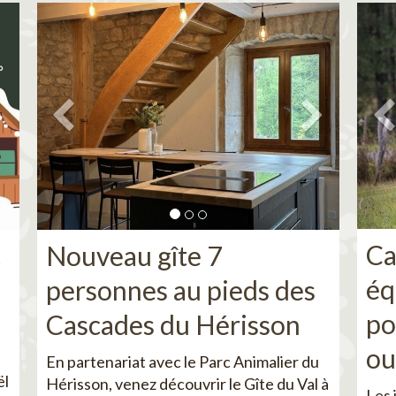
Ca
c
Nouveau gîte 7
éq
personnes au pieds des
po
Cascades du Hérisson
ou
En partenariat avec le Parc Animalier du
ël
Hérisson, venez découvrir le Gîte du Val à
Les 