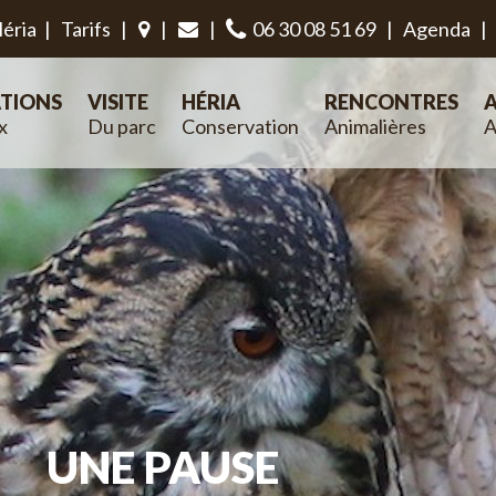
éria
|
Tarifs
|
|
|
06 30 08 51 69
|
Agenda
|
TIONS
VISITE
HÉRIA
RENCONTRES
A
x
Du parc
Conservation
Animalières
A
UNE PAUSE