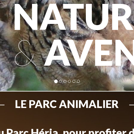
NATUR
&
AVE
LE PARC ANIMALIER
 Parc Héria, pour profiter 