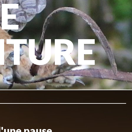
E
NTURE
d'une pause