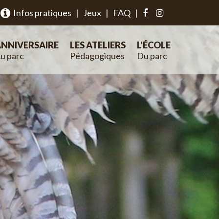
Infos pratiques
|
Jeux
|
FAQ
|
NNIVERSAIRE
LES ATELIERS
L'ÉCOLE
u parc
Pédagogiques
Du parc