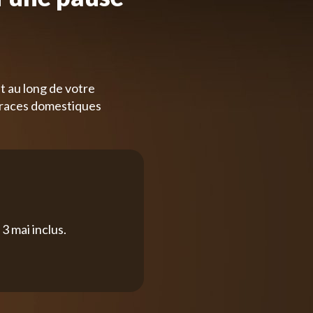
t au long de votre
 races domestiques
3 mai inclus.