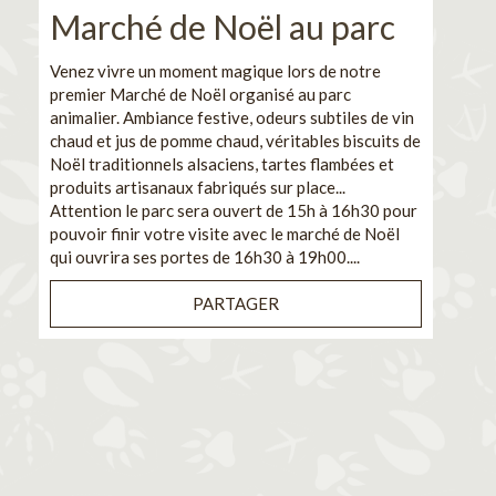
Marché de Noël au parc
No
pe
Venez vivre un moment magique lors de notre
premier Marché de Noël organisé au parc
Ca
animalier. Ambiance festive, odeurs subtiles de vin
chaud et jus de pomme chaud, véritables biscuits de
En pa
Noël traditionnels alsaciens, tartes flambées et
venez
produits artisanaux fabriqués sur place...
et de
Attention le parc sera ouvert de 15h à 16h30 pour
Il s'
pouvoir finir votre visite avec le marché de Noël
pouva
qui ouvrira ses portes de 16h30 à 19h00....
cuisi
PARTAGER
Bénéf
en sé