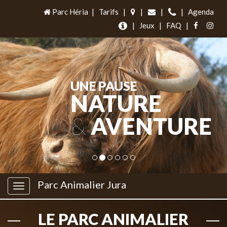
Parc Héria
|
Tarifs
|
|
|
|
Agenda
|
Jeux
|
FAQ
|
UNE PAUSE
NATURE
&
AVENTURE
Parc Animalier Jura
LE PARC ANIMALIER