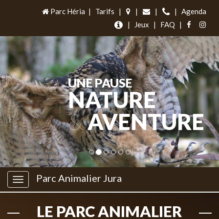
Parc Héria
|
Tarifs
|
|
|
|
Agenda
|
Jeux
|
FAQ
|
UNE PAUSE
NATURE
&
AVENTURE
Parc Animalier Jura
LE PARC ANIMALIER