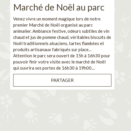
Marché de Noël au parc
No
pe
Venez vivre un moment magique lors de notre
premier Marché de Noël organisé au parc
Ca
animalier. Ambiance festive, odeurs subtiles de vin
chaud et jus de pomme chaud, véritables biscuits de
En pa
Noël traditionnels alsaciens, tartes flambées et
venez
produits artisanaux fabriqués sur place...
et de
Attention le parc sera ouvert de 15h à 16h30 pour
Il s'
pouvoir finir votre visite avec le marché de Noël
pouva
qui ouvrira ses portes de 16h30 à 19h00....
cuisi
PARTAGER
Bénéf
en sé