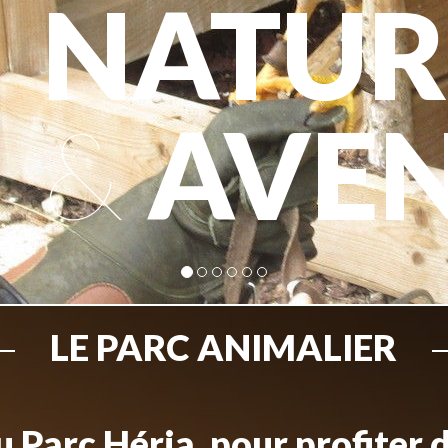
NATUR
&
AVE
LE PARC ANIMALIER
 Parc Héria, pour profiter 