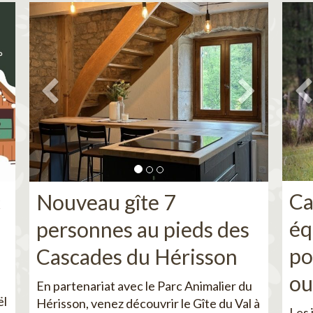
Ca
c
Nouveau gîte 7
éq
personnes au pieds des
po
Cascades du Hérisson
ou
En partenariat avec le Parc Animalier du
ël
Hérisson, venez découvrir le Gîte du Val à
Les 