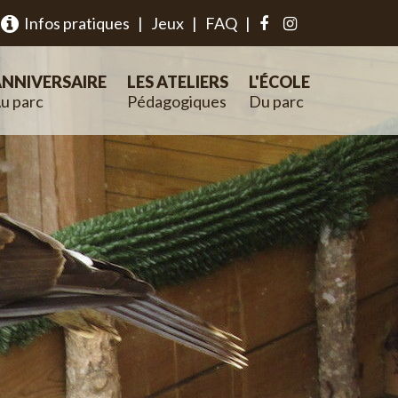
Infos pratiques
|
Jeux
|
FAQ
|
NNIVERSAIRE
LES ATELIERS
L'ÉCOLE
u parc
Pédagogiques
Du parc