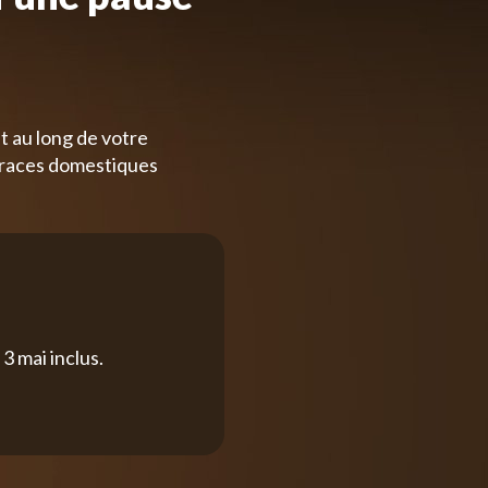
t au long de votre
 races domestiques
3 mai inclus.