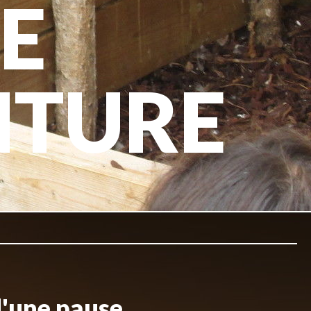
E
NTURE
d'une pause