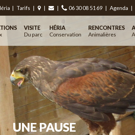
éria
|
Tarifs
|
|
|
06 30 08 51 69
|
Agenda
|
TIONS
VISITE
HÉRIA
RENCONTRES
A
x
Du parc
Conservation
Animalières
A
UNE PAUSE