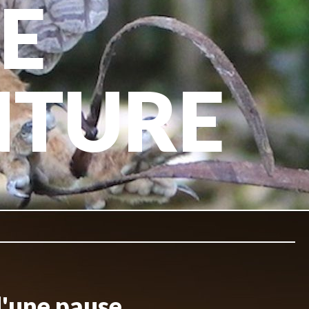
E
NTURE
d'une pause