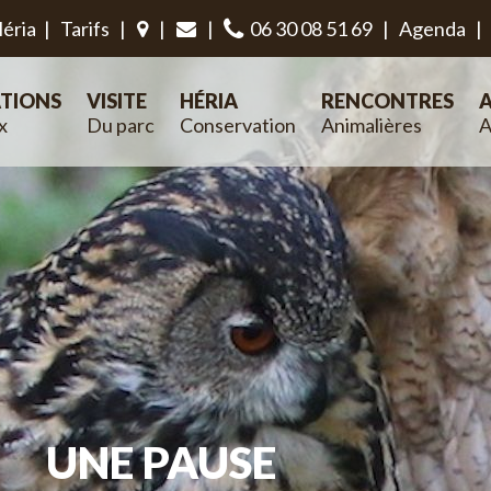
éria
|
Tarifs
|
|
|
06 30 08 51 69
|
Agenda
|
TIONS
VISITE
HÉRIA
RENCONTRES
A
x
Du parc
Conservation
Animalières
A
UNE PAUSE