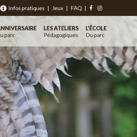
Infos pratiques
|
Jeux
|
FAQ
|
NNIVERSAIRE
LES ATELIERS
L'ÉCOLE
u parc
Pédagogiques
Du parc