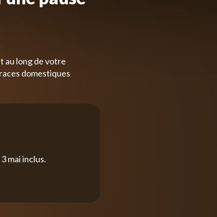
t au long de votre
 races domestiques
3 mai inclus.