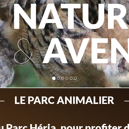
NATUR
&
AVE
LE PARC ANIMALIER
 Parc Héria, pour profiter 