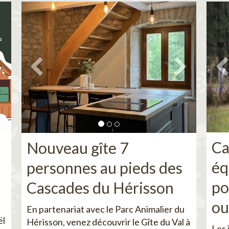
Ca
c
Nouveau gîte 7
éq
personnes au pieds des
po
Cascades du Hérisson
ou
En partenariat avec le Parc Animalier du
ël
Hérisson, venez découvrir le Gîte du Val à
Les 