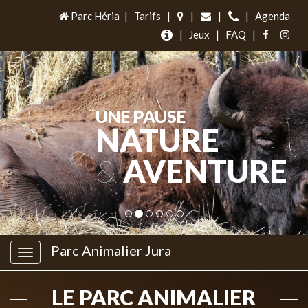
Parc Héria
|
Tarifs
|
|
|
|
Agenda
|
Jeux
|
FAQ
|
UNE PAUSE
NATURE
&
AVENTURE
Parc Animalier Jura
LE PARC ANIMALIER