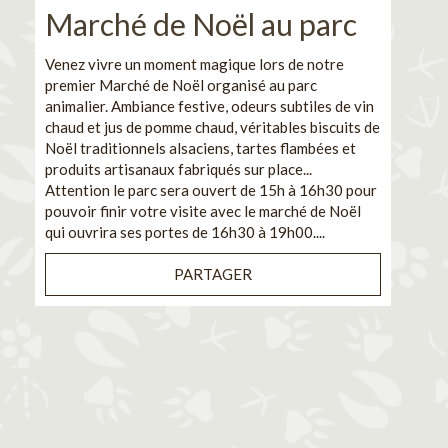
Marché de Noël au parc
No
pe
Venez vivre un moment magique lors de notre
premier Marché de Noël organisé au parc
Ca
animalier. Ambiance festive, odeurs subtiles de vin
chaud et jus de pomme chaud, véritables biscuits de
En pa
Noël traditionnels alsaciens, tartes flambées et
venez
produits artisanaux fabriqués sur place...
et de
Attention le parc sera ouvert de 15h à 16h30 pour
Il s'
pouvoir finir votre visite avec le marché de Noël
pouva
qui ouvrira ses portes de 16h30 à 19h00....
cuisi
PARTAGER
Bénéf
en sé