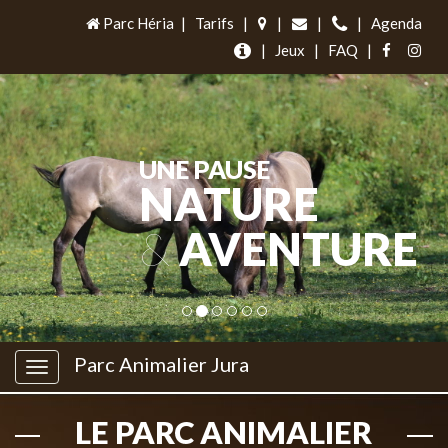
Parc Héria
|
Tarifs
|
|
|
|
Agenda
|
Jeux
|
FAQ
|
UNE PAUSE
NATURE
&
AVENTURE
Parc Animalier Jura
LE PARC ANIMALIER