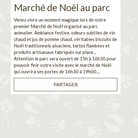
Marché de Noël au parc
No
pe
Venez vivre un moment magique lors de notre
premier Marché de Noël organisé au parc
Ca
animalier. Ambiance festive, odeurs subtiles de vin
chaud et jus de pomme chaud, véritables biscuits de
En pa
Noël traditionnels alsaciens, tartes flambées et
venez
produits artisanaux fabriqués sur place...
et de
Attention le parc sera ouvert de 15h à 16h30 pour
Il s'
pouvoir finir votre visite avec le marché de Noël
pouva
qui ouvrira ses portes de 16h30 à 19h00....
cuisi
PARTAGER
Bénéf
en sé