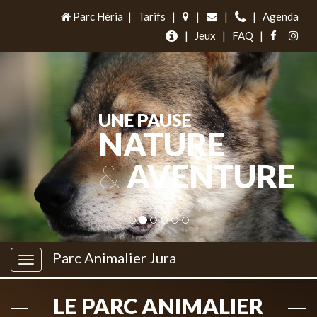
Parc Héria
|
Tarifs
|
|
|
|
Agenda
|
Jeux
|
FAQ
|
UNE PAUSE
NATURE
&
AVENTURE
Parc Animalier Jura
LE PARC ANIMALIER