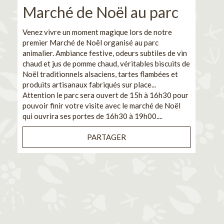
Marché de Noël au parc
No
pe
Venez vivre un moment magique lors de notre
premier Marché de Noël organisé au parc
Ca
animalier. Ambiance festive, odeurs subtiles de vin
chaud et jus de pomme chaud, véritables biscuits de
En pa
Noël traditionnels alsaciens, tartes flambées et
venez
produits artisanaux fabriqués sur place...
et de
Attention le parc sera ouvert de 15h à 16h30 pour
Il s'
pouvoir finir votre visite avec le marché de Noël
pouva
qui ouvrira ses portes de 16h30 à 19h00....
cuisi
PARTAGER
Bénéf
en sé