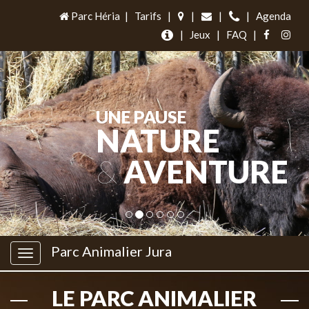
Parc Héria
|
Tarifs
|
|
|
|
Agenda
|
Jeux
|
FAQ
|
UNE PAUSE
NATURE
&
AVENTURE
Parc Animalier Jura
LE PARC ANIMALIER