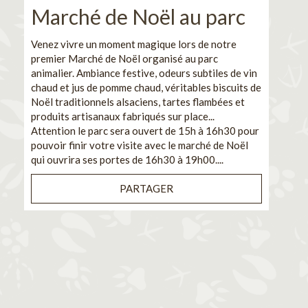
Marché de Noël au parc
No
pe
Venez vivre un moment magique lors de notre
premier Marché de Noël organisé au parc
Ca
animalier. Ambiance festive, odeurs subtiles de vin
chaud et jus de pomme chaud, véritables biscuits de
En pa
Noël traditionnels alsaciens, tartes flambées et
venez
produits artisanaux fabriqués sur place...
et de
Attention le parc sera ouvert de 15h à 16h30 pour
Il s'
pouvoir finir votre visite avec le marché de Noël
pouva
qui ouvrira ses portes de 16h30 à 19h00....
cuisi
PARTAGER
Bénéf
en sé