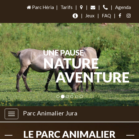
Parc Héria
|
Tarifs
|
|
|
|
Agenda
|
Jeux
|
FAQ
|
UNE PAUSE
NATURE
&
AVENTURE
Parc Animalier Jura
LE PARC ANIMALIER