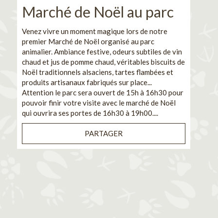
Marché de Noël au parc
No
pe
Venez vivre un moment magique lors de notre
premier Marché de Noël organisé au parc
Ca
animalier. Ambiance festive, odeurs subtiles de vin
chaud et jus de pomme chaud, véritables biscuits de
En pa
Noël traditionnels alsaciens, tartes flambées et
venez
produits artisanaux fabriqués sur place...
et de
Attention le parc sera ouvert de 15h à 16h30 pour
Il s'
pouvoir finir votre visite avec le marché de Noël
pouva
qui ouvrira ses portes de 16h30 à 19h00....
cuisi
PARTAGER
Bénéf
en sé