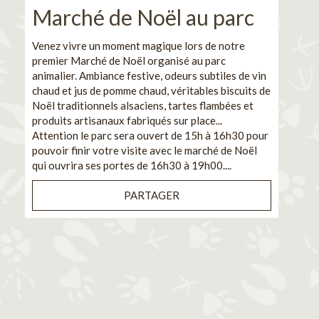
Marché de Noël au parc
No
pe
Venez vivre un moment magique lors de notre
premier Marché de Noël organisé au parc
Ca
animalier. Ambiance festive, odeurs subtiles de vin
chaud et jus de pomme chaud, véritables biscuits de
En pa
Noël traditionnels alsaciens, tartes flambées et
venez
produits artisanaux fabriqués sur place...
et de
Attention le parc sera ouvert de 15h à 16h30 pour
Il s'
pouvoir finir votre visite avec le marché de Noël
pouva
qui ouvrira ses portes de 16h30 à 19h00....
cuisi
PARTAGER
Bénéf
en sé