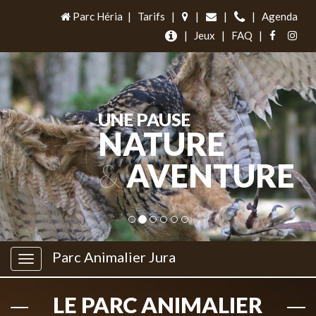
Parc Héria
|
Tarifs
|
|
|
|
Agenda
|
Jeux
|
FAQ
|
UNE PAUSE
NATURE
&
AVENTURE
Parc Animalier Jura
LE PARC ANIMALIER