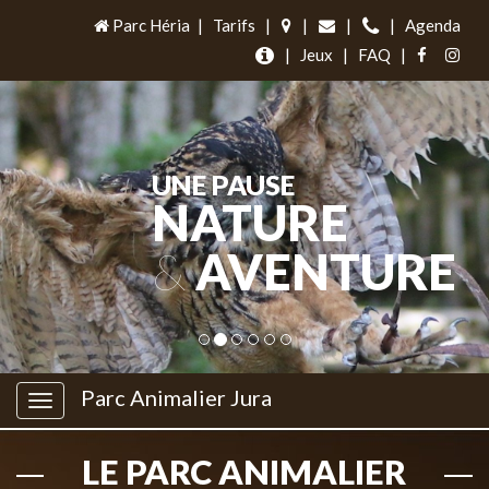
Parc Héria
|
Tarifs
|
|
|
|
Agenda
|
Jeux
|
FAQ
|
UNE PAUSE
NATURE
&
AVENTURE
Parc Animalier Jura
LE PARC ANIMALIER