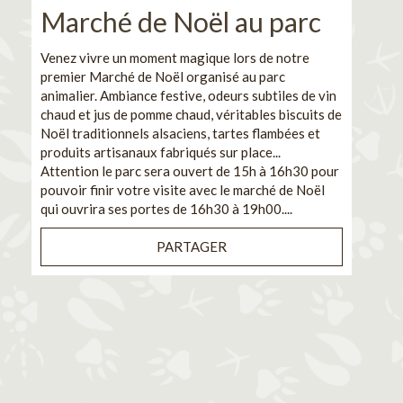
Marché de Noël au parc
No
pe
Venez vivre un moment magique lors de notre
premier Marché de Noël organisé au parc
Ca
animalier. Ambiance festive, odeurs subtiles de vin
chaud et jus de pomme chaud, véritables biscuits de
En pa
Noël traditionnels alsaciens, tartes flambées et
venez
produits artisanaux fabriqués sur place...
et de
Attention le parc sera ouvert de 15h à 16h30 pour
Il s'
pouvoir finir votre visite avec le marché de Noël
pouva
qui ouvrira ses portes de 16h30 à 19h00....
cuisi
PARTAGER
Bénéf
en sé