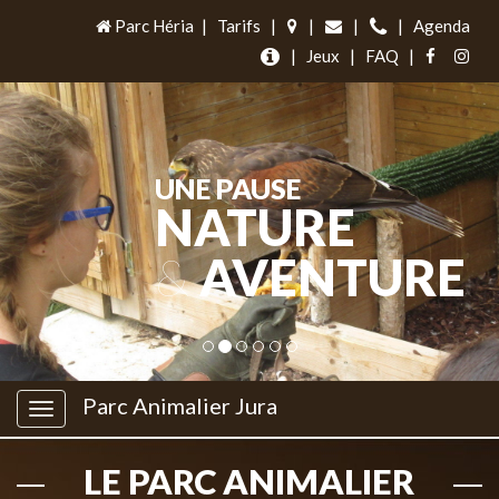
Parc Héria
|
Tarifs
|
|
|
|
Agenda
|
Jeux
|
FAQ
|
UNE PAUSE
NATURE
&
AVENTURE
Parc Animalier Jura
LE PARC ANIMALIER