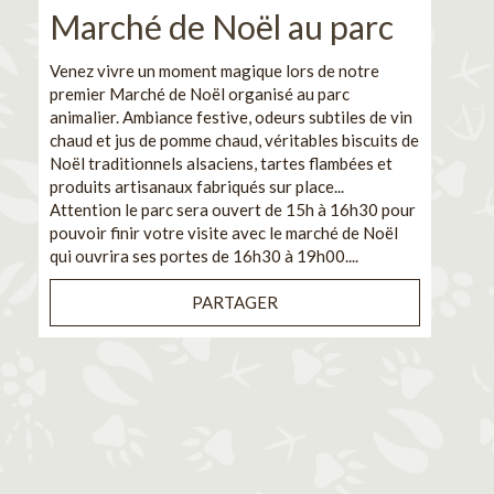
Marché de Noël au parc
No
pe
Venez vivre un moment magique lors de notre
premier Marché de Noël organisé au parc
Ca
animalier. Ambiance festive, odeurs subtiles de vin
chaud et jus de pomme chaud, véritables biscuits de
En pa
Noël traditionnels alsaciens, tartes flambées et
venez
produits artisanaux fabriqués sur place...
et de
Attention le parc sera ouvert de 15h à 16h30 pour
Il s'
pouvoir finir votre visite avec le marché de Noël
pouva
qui ouvrira ses portes de 16h30 à 19h00....
cuisi
PARTAGER
Bénéf
en sé