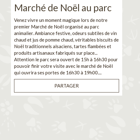
Marché de Noël au parc
No
pe
Venez vivre un moment magique lors de notre
premier Marché de Noël organisé au parc
Ca
animalier. Ambiance festive, odeurs subtiles de vin
chaud et jus de pomme chaud, véritables biscuits de
En pa
Noël traditionnels alsaciens, tartes flambées et
venez
produits artisanaux fabriqués sur place...
et de
Attention le parc sera ouvert de 15h à 16h30 pour
Il s'
pouvoir finir votre visite avec le marché de Noël
pouva
qui ouvrira ses portes de 16h30 à 19h00....
cuisi
PARTAGER
Bénéf
en sé