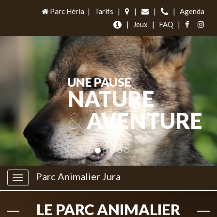
Parc Héria
|
Tarifs
|
|
|
|
Agenda
|
Jeux
|
FAQ
|
UNE PAUSE
NATURE
&
AVENTURE
Parc Animalier Jura
LE PARC ANIMALIER