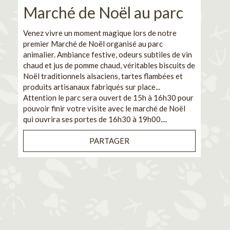
Marché de Noël au parc
No
pe
Venez vivre un moment magique lors de notre
premier Marché de Noël organisé au parc
Ca
animalier. Ambiance festive, odeurs subtiles de vin
chaud et jus de pomme chaud, véritables biscuits de
En pa
Noël traditionnels alsaciens, tartes flambées et
venez
produits artisanaux fabriqués sur place...
et de
Attention le parc sera ouvert de 15h à 16h30 pour
Il s'
pouvoir finir votre visite avec le marché de Noël
pouva
qui ouvrira ses portes de 16h30 à 19h00....
cuisi
PARTAGER
Bénéf
en sé