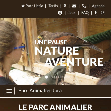
Parc Héria
|
Tarifs
|
|
|
|
Agenda
|
Jeux
|
FAQ
|
UNE PAUSE
NATURE
&
AVENTURE
Parc Animalier Jura
LE PARC ANIMALIER