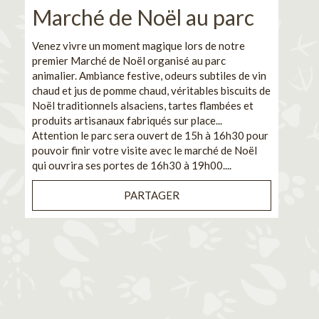
Marché de Noël au parc
No
pe
Venez vivre un moment magique lors de notre
premier Marché de Noël organisé au parc
Ca
animalier. Ambiance festive, odeurs subtiles de vin
chaud et jus de pomme chaud, véritables biscuits de
En pa
Noël traditionnels alsaciens, tartes flambées et
venez
produits artisanaux fabriqués sur place...
et de
Attention le parc sera ouvert de 15h à 16h30 pour
Il s'
pouvoir finir votre visite avec le marché de Noël
pouva
qui ouvrira ses portes de 16h30 à 19h00....
cuisi
PARTAGER
Bénéf
en sé