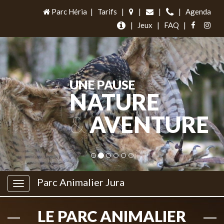
Parc Héria
|
Tarifs
|
|
|
|
Agenda
|
Jeux
|
FAQ
|
UNE PAUSE
NATURE
&
AVENTURE
Parc Animalier Jura
LE PARC ANIMALIER