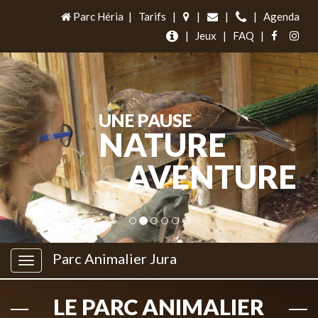
Parc Héria
|
Tarifs
|
|
|
|
Agenda
|
Jeux
|
FAQ
|
UNE PAUSE
NATURE
&
AVENTURE
Parc Animalier Jura
LE PARC ANIMALIER