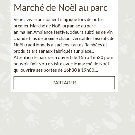
Marché de Noël au parc
No
pe
Venez vivre un moment magique lors de notre
premier Marché de Noël organisé au parc
Ca
animalier. Ambiance festive, odeurs subtiles de vin
chaud et jus de pomme chaud, véritables biscuits de
En pa
Noël traditionnels alsaciens, tartes flambées et
venez
produits artisanaux fabriqués sur place...
et de
Attention le parc sera ouvert de 15h à 16h30 pour
Il s'
pouvoir finir votre visite avec le marché de Noël
pouva
qui ouvrira ses portes de 16h30 à 19h00....
cuisi
PARTAGER
Bénéf
en sé