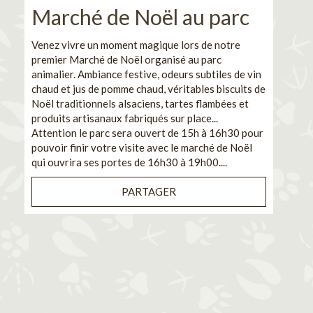
Marché de Noël au parc
No
pe
Venez vivre un moment magique lors de notre
premier Marché de Noël organisé au parc
Ca
animalier. Ambiance festive, odeurs subtiles de vin
chaud et jus de pomme chaud, véritables biscuits de
En pa
Noël traditionnels alsaciens, tartes flambées et
venez
produits artisanaux fabriqués sur place...
et de
Attention le parc sera ouvert de 15h à 16h30 pour
Il s'
pouvoir finir votre visite avec le marché de Noël
pouva
qui ouvrira ses portes de 16h30 à 19h00....
cuisi
PARTAGER
Bénéf
en sé