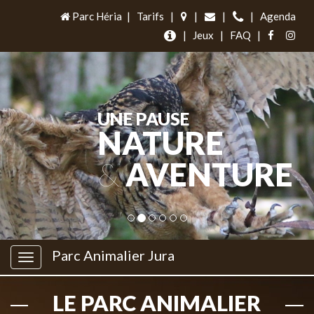
Parc Héria
|
Tarifs
|
|
|
|
Agenda
|
Jeux
|
FAQ
|
UNE PAUSE
NATURE
&
AVENTURE
Parc Animalier Jura
LE PARC ANIMALIER