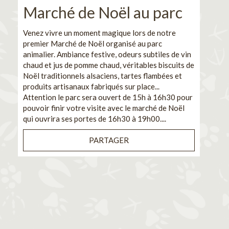
Marché de Noël au parc
No
pe
Venez vivre un moment magique lors de notre
premier Marché de Noël organisé au parc
Ca
animalier. Ambiance festive, odeurs subtiles de vin
chaud et jus de pomme chaud, véritables biscuits de
En pa
Noël traditionnels alsaciens, tartes flambées et
venez
produits artisanaux fabriqués sur place...
et de
Attention le parc sera ouvert de 15h à 16h30 pour
Il s'
pouvoir finir votre visite avec le marché de Noël
pouva
qui ouvrira ses portes de 16h30 à 19h00....
cuisi
PARTAGER
Bénéf
en sé