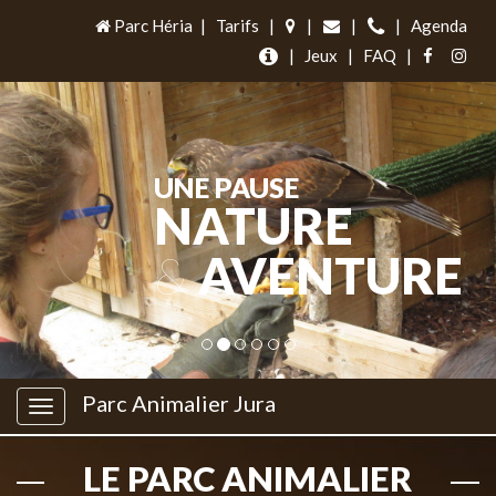
Parc Héria
|
Tarifs
|
|
|
|
Agenda
|
Jeux
|
FAQ
|
UNE PAUSE
NATURE
&
AVENTURE
Parc Animalier Jura
LE PARC ANIMALIER