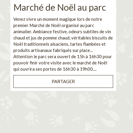
Marché de Noël au parc
No
pe
Venez vivre un moment magique lors de notre
premier Marché de Noël organisé au parc
Ca
animalier. Ambiance festive, odeurs subtiles de vin
chaud et jus de pomme chaud, véritables biscuits de
En pa
Noël traditionnels alsaciens, tartes flambées et
venez
produits artisanaux fabriqués sur place...
et de
Attention le parc sera ouvert de 15h à 16h30 pour
Il s'
pouvoir finir votre visite avec le marché de Noël
pouva
qui ouvrira ses portes de 16h30 à 19h00....
cuisi
PARTAGER
Bénéf
en sé