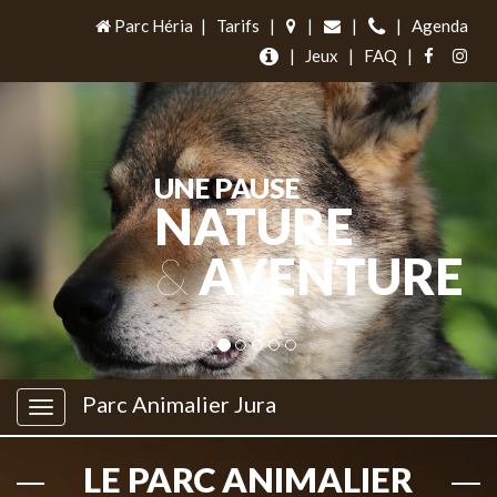
Parc Héria
|
Tarifs
|
|
|
|
Agenda
|
Jeux
|
FAQ
|
UNE PAUSE
NATURE
&
AVENTURE
Parc Animalier Jura
LE PARC ANIMALIER