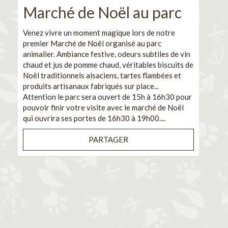
Marché de Noël au parc
No
pe
Venez vivre un moment magique lors de notre
premier Marché de Noël organisé au parc
Ca
animalier. Ambiance festive, odeurs subtiles de vin
chaud et jus de pomme chaud, véritables biscuits de
En pa
Noël traditionnels alsaciens, tartes flambées et
venez
produits artisanaux fabriqués sur place...
et de
Attention le parc sera ouvert de 15h à 16h30 pour
Il s'
pouvoir finir votre visite avec le marché de Noël
pouva
qui ouvrira ses portes de 16h30 à 19h00....
cuisi
PARTAGER
Bénéf
en sé