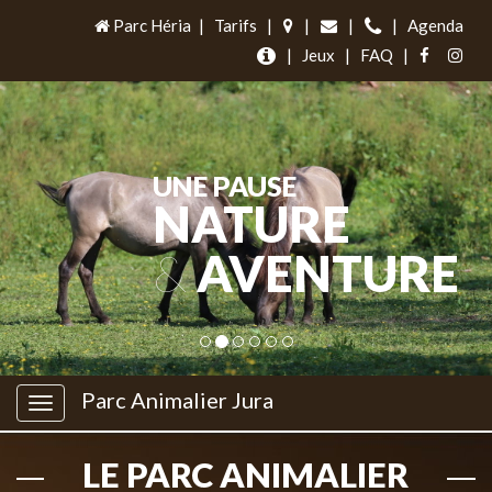
Parc Héria
|
Tarifs
|
|
|
|
Agenda
|
Jeux
|
FAQ
|
UNE PAUSE
NATURE
&
AVENTURE
Parc Animalier Jura
LE PARC ANIMALIER