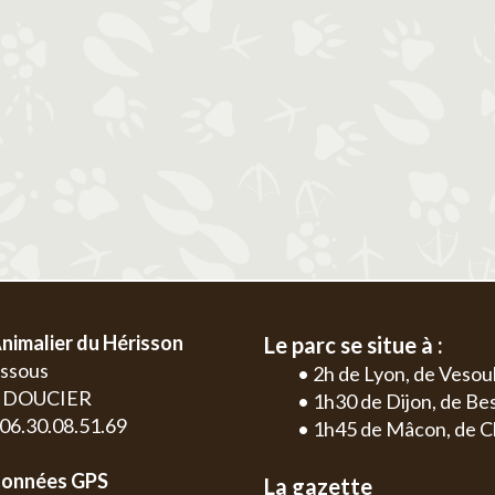
2
3
4
5
6
1
2
3
4
9
10
11
12
13
5
6
7
8
9
10
11
2
3
16
17
18
19
20
12
13
14
15
16
17
18
9
10
23
24
25
26
27
19
20
21
22
23
24
25
16
17
30
26
27
28
29
30
31
23
24
30
nimalier du Hérisson
Le parc se situe à :
essous
• 2h de Lyon, de Vesou
0 DOUCIER
• 1h30 de Dijon, de B
: 06.30.08.51.69
• 1h45 de Mâcon, de C
onnées GPS
La gazette