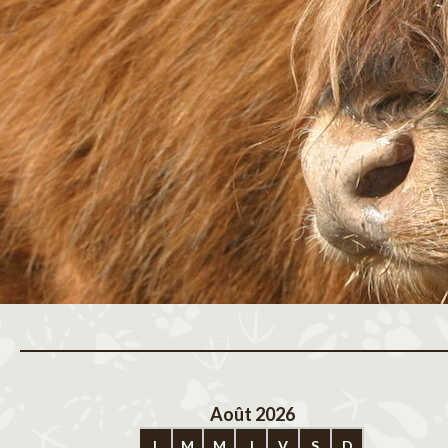
Août 2026
Sep
L
M
M
J
V
S
D
L
M