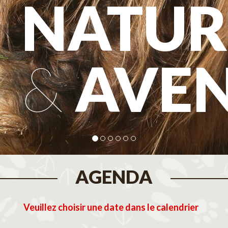
NATUR
&
AVE
AGENDA
Veuillez choisir une date dans le calendrier
tembre 2026
Octobre 2026
N
M
J
V
S
D
L
M
M
J
V
S
D
L
M