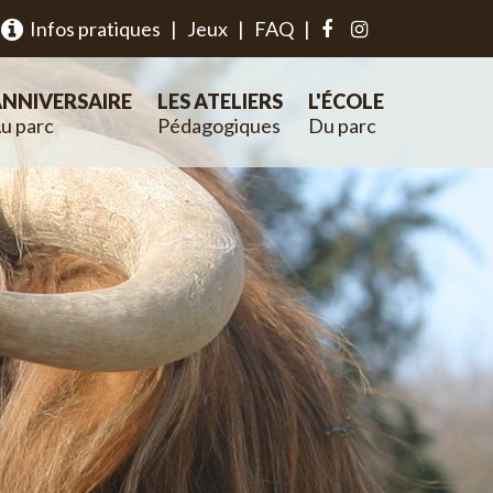
Infos pratiques
|
Jeux
|
FAQ
|
NNIVERSAIRE
LES ATELIERS
L'ÉCOLE
u parc
Pédagogiques
Du parc