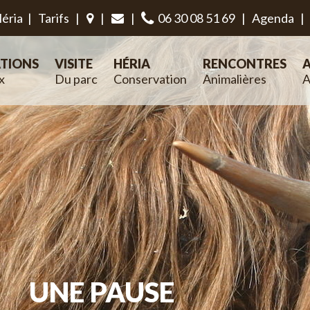
éria
|
Tarifs
|
|
|
06 30 08 51 69
|
Agenda
|
TIONS
VISITE
HÉRIA
RENCONTRES
A
x
Du parc
Conservation
Animalières
A
UNE PAUSE