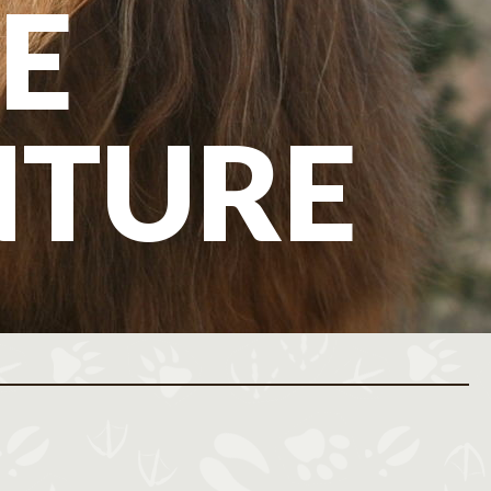
E
NTURE
ovembre 2026
Décembre 2026
M
J
V
S
D
L
M
M
J
V
S
D
L
M