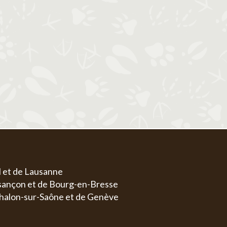
1
1
2
3
4
5
6
4
5
6
7
8
7
8
9
10
11
12
13
4
5
11
12
13
14
15
14
15
16
17
18
19
20
11
1
18
19
20
21
22
21
22
23
24
25
26
27
18
1
25
26
27
28
29
28
29
30
31
25
2
l et de Lausanne
esançon et de Bourg-en-Bresse
halon-sur-Saône et de Genève