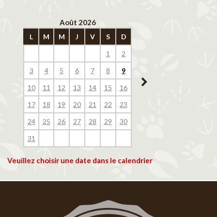
Août 2026
Septembre 202
L
M
M
J
V
S
D
L
M
M
J
V
1
2
1
2
3
4
3
4
5
6
7
8
9
7
8
9
10
11
10
11
12
13
14
15
16
14
15
16
17
18
17
18
19
20
21
22
23
21
22
23
24
25
24
25
26
27
28
29
30
28
29
30
31
Veuillez choisir une date dans le calendrier