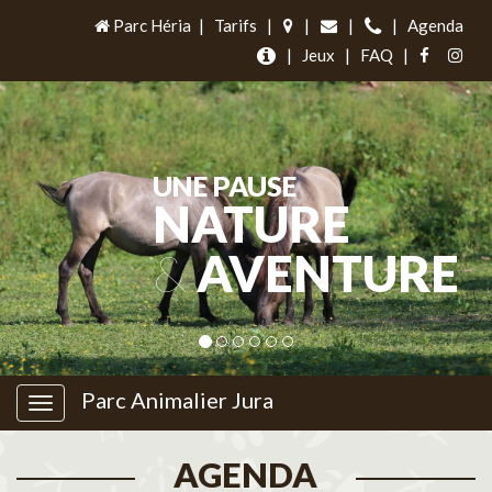
Parc Héria
|
Tarifs
|
|
|
|
Agenda
|
Jeux
|
FAQ
|
UNE PAUSE
NATURE
&
AVENTURE
Parc Animalier Jura
AGENDA