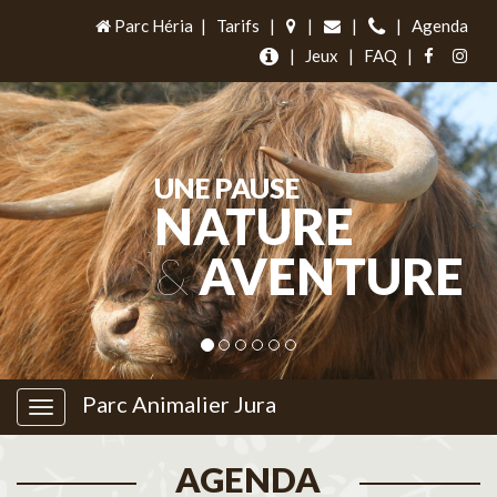
Parc Héria
|
Tarifs
|
|
|
|
Agenda
|
Jeux
|
FAQ
|
UNE PAUSE
NATURE
&
AVENTURE
Parc Animalier Jura
AGENDA