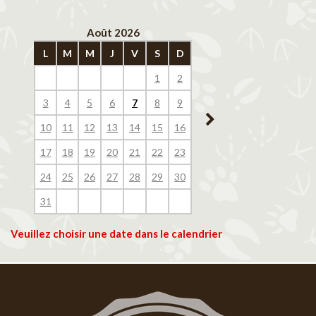
Août 2026
Septembre 202
L
M
M
J
V
S
D
L
M
M
J
V
1
2
1
2
3
4
3
4
5
6
7
8
9
7
8
9
10
11
10
11
12
13
14
15
16
14
15
16
17
18
17
18
19
20
21
22
23
21
22
23
24
25
24
25
26
27
28
29
30
28
29
30
31
Veuillez choisir une date dans le calendrier